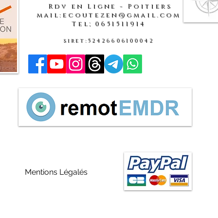
Rdv en Ligne - Poitiers
mail:ecoutezen@gmail.com
Tel;0651511914
siret:52426606100042
Mentions Légalés